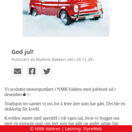
God jul!
Publisert av Malene Bakken den 24.12.24.
Vi avsluttet motorsportåret i NMKValdres med julebord nå i
desember
🎄✨
Tradisjon tro samlet vi oss for å feire året som har gått. Det ble en
skikkelig fin kveld.
Kvelden startet med aperitiff i vår egen sal, hvor vi hygget oss
med en morsom quiz om året som har gått og andre artige fun
© NMK Valdres | Løsning:
StyreWeb
facts. Stemningen ble satt med god hjelp fra kveldens