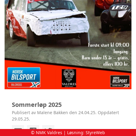
Sommerløp 2025
Publisert av Malene Bakken den 24.04.25. Oppdatert
29.05.25.
© NMK Valdres | Løsning:
StyreWeb