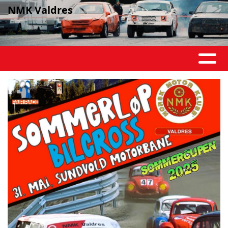
NMK Valdres