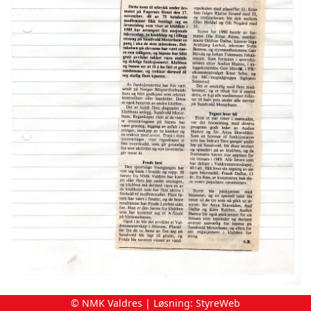
© NMK Valdres | Løsning:
StyreWeb