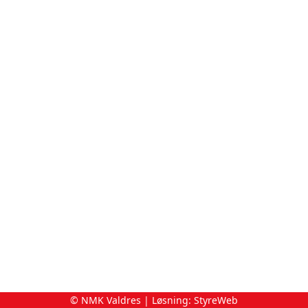
© NMK Valdres | Løsning:
StyreWeb