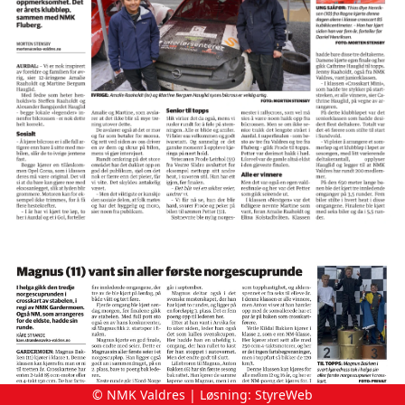
© NMK Valdres | Løsning:
StyreWeb